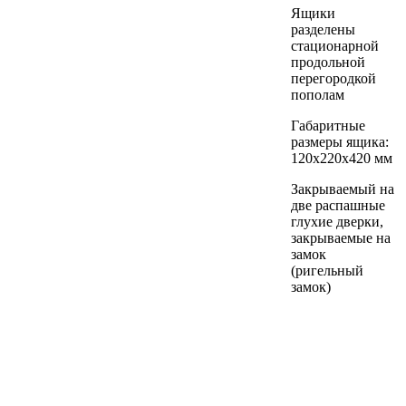
Ящики
разделены
стационарной
продольной
перегородкой
пополам
Габаритные
размеры ящика:
120х220х420 мм
Закрываемый на
две распашные
глухие дверки,
закрываемые на
замок
(ригельный
замок)